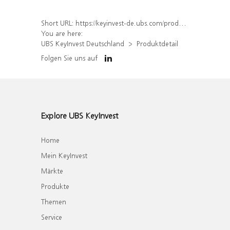
Short URL:
https://keyinvest-de.ubs.com/produkt/detail/index/isin/DE000WA63BD9
You are here:
UBS KeyInvest Deutschland
Produktdetail
Folgen Sie uns auf
Explore UBS KeyInvest
Home
Mein KeyInvest
Märkte
Produkte
Themen
Service