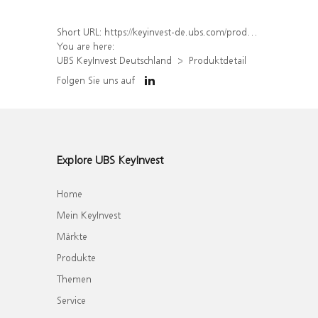
Short URL:
https://keyinvest-de.ubs.com/produkt/detail/index/isin/DE000WA639Y8
You are here:
UBS KeyInvest Deutschland
Produktdetail
Folgen Sie uns auf
Explore UBS KeyInvest
Home
Mein KeyInvest
Märkte
Produkte
Themen
Service