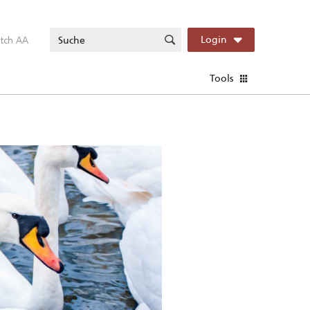
itch AA
Login
Tools