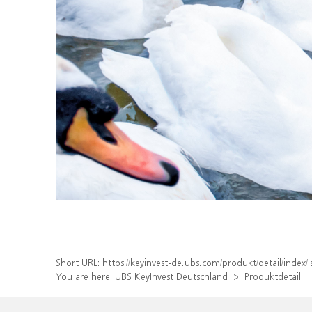
Short URL:
https://keyinvest-de.ubs.com/produkt/detail/inde
You are here:
UBS KeyInvest Deutschland
Produktdetail