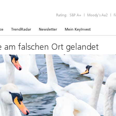
Rating:
S&P A+
|
Moody’s Aa2
|
F
ice
TrendRadar
Newsletter
Mein KeyInvest
e am falschen Ort gelandet