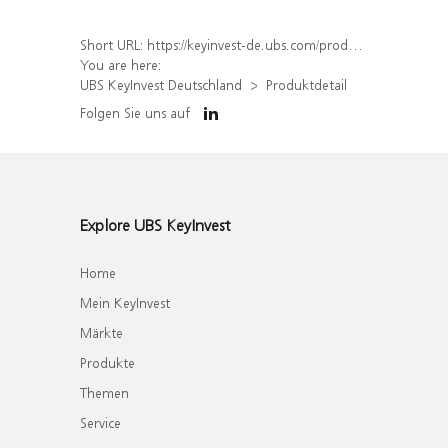
Short URL:
https://keyinvest-de.ubs.com/produkt/detail/index/isin/DE000WA62YH4
You are here:
UBS KeyInvest Deutschland
Produktdetail
Folgen Sie uns auf
Explore UBS KeyInvest
Home
Mein KeyInvest
Märkte
Produkte
Themen
Service