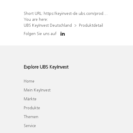
Short URL:
https://keyinvest-de.ubs.com/produkt/detail/index/isin/DE000WA62XT1
You are here:
UBS KeyInvest Deutschland
Produktdetail
Folgen Sie uns auf
Explore UBS KeyInvest
Home
Mein KeyInvest
Märkte
Produkte
Themen
Service