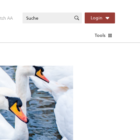
itch AA
Login
Tools