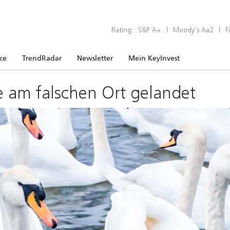
Rating:
S&P A+
|
Moody’s Aa2
|
F
ice
TrendRadar
Newsletter
Mein KeyInvest
e am falschen Ort gelandet