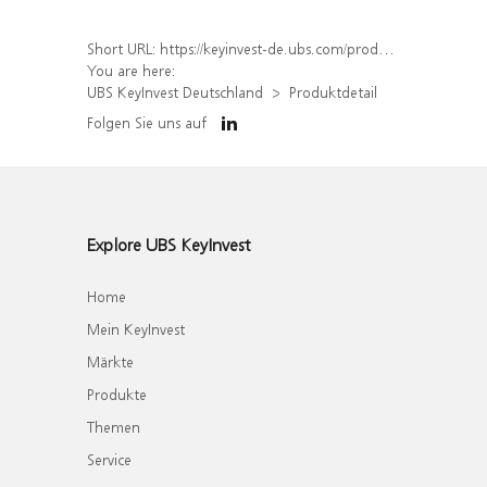
Short URL:
https://keyinvest-de.ubs.com/produkt/detail/index/isin/DE000WA62WS5
You are here:
UBS KeyInvest Deutschland
Produktdetail
Folgen Sie uns auf
Explore UBS KeyInvest
Home
Mein KeyInvest
Märkte
Produkte
Themen
Service