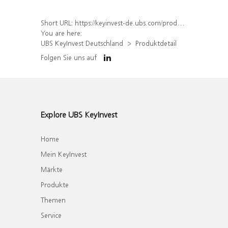
Short URL:
https://keyinvest-de.ubs.com/produkt/detail/index/isin/DE000WA62Q66
You are here:
UBS KeyInvest Deutschland
Produktdetail
Folgen Sie uns auf
Explore UBS KeyInvest
Home
Mein KeyInvest
Märkte
Produkte
Themen
Service