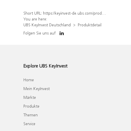
Short URL:
https://keyinvest-de.ubs.com/produkt/detail/index/isin/DE000WA62PS9
You are here:
UBS KeyInvest Deutschland
Produktdetail
Folgen Sie uns auf
Explore UBS KeyInvest
Home
Mein KeyInvest
Märkte
Produkte
Themen
Service