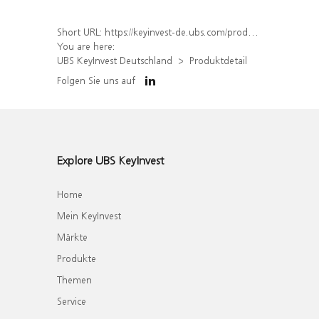
Short URL:
https://keyinvest-de.ubs.com/produkt/detail/index/isin/DE000WA62LX8
You are here:
UBS KeyInvest Deutschland
Produktdetail
Folgen Sie uns auf
Explore UBS KeyInvest
Home
Mein KeyInvest
Märkte
Produkte
Themen
Service