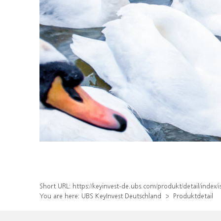
Short URL:
https://keyinvest-de.ubs.com/produkt/detail/inde
You are here:
UBS KeyInvest Deutschland
Produktdetail