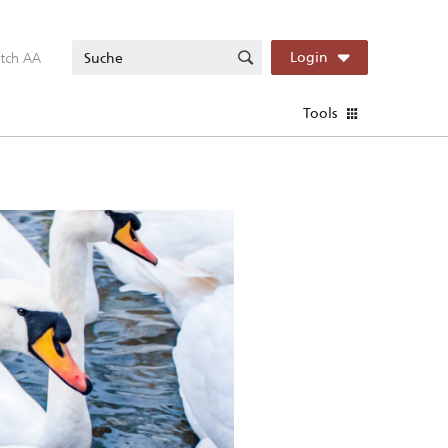
itch AA
Login
Tools