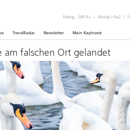
Rating:
S&P A+
|
Moody’s Aa2
|
F
ice
TrendRadar
Newsletter
Mein KeyInvest
e am falschen Ort gelandet