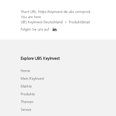
Short URL:
https://keyinvest-de.ubs.com/produkt/detail/index/isin/DE000WA62J73
You are here:
UBS KeyInvest Deutschland
Produktdetail
Folgen Sie uns auf
Explore UBS KeyInvest
Home
Mein KeyInvest
Märkte
Produkte
Themen
Service