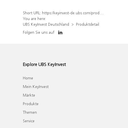
Short URL:
https://keyinvest-de.ubs.com/produkt/detail/index/isin/DE000WA62HV0
You are here:
UBS KeyInvest Deutschland
Produktdetail
Folgen Sie uns auf
Explore UBS KeyInvest
Home
Mein KeyInvest
Märkte
Produkte
Themen
Service