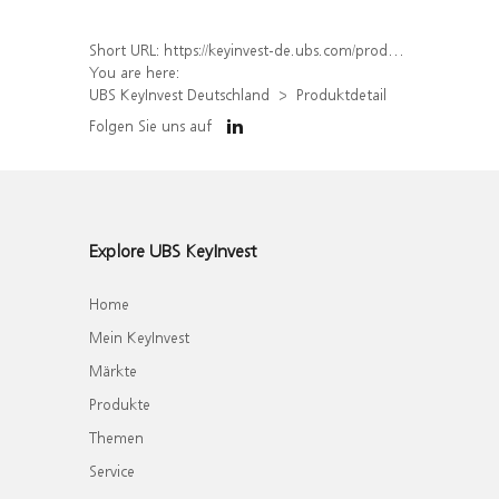
Short URL:
https://keyinvest-de.ubs.com/produkt/detail/index/isin/DE000WA62AQ5
You are here:
UBS KeyInvest Deutschland
Produktdetail
Folgen Sie uns auf
Explore UBS KeyInvest
Home
Mein KeyInvest
Märkte
Produkte
Themen
Service