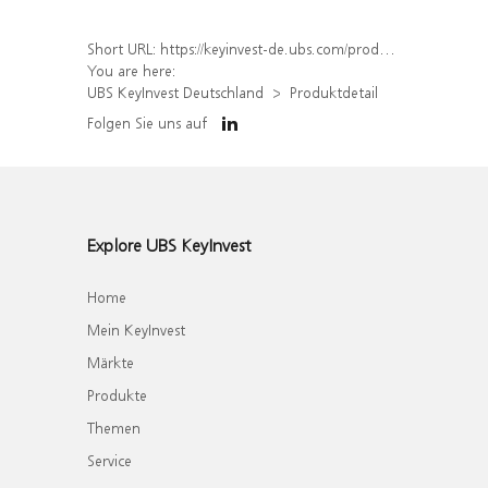
Short URL:
https://keyinvest-de.ubs.com/produkt/detail/index/isin/DE000WA62AE1
You are here:
UBS KeyInvest Deutschland
Produktdetail
Folgen Sie uns auf
Explore UBS KeyInvest
Home
Mein KeyInvest
Märkte
Produkte
Themen
Service