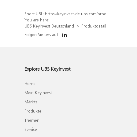
Short URL:
https://keyinvest-de.ubs.com/produkt/detail/index/isin/DE000WA626E7
You are here:
UBS KeyInvest Deutschland
Produktdetail
Folgen Sie uns auf
Explore UBS KeyInvest
Home
Mein KeyInvest
Märkte
Produkte
Themen
Service