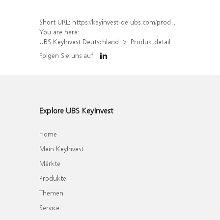
Short URL:
https://keyinvest-de.ubs.com/produkt/detail/index/isin/DE000WA62381
You are here:
UBS KeyInvest Deutschland
Produktdetail
Folgen Sie uns auf
Explore UBS KeyInvest
Home
Mein KeyInvest
Märkte
Produkte
Themen
Service