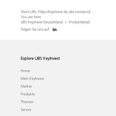
Short URL:
https://keyinvest-de.ubs.com/produkt/detail/index/isin/DE000WA62308
You are here:
UBS KeyInvest Deutschland
Produktdetail
Folgen Sie uns auf
Explore UBS KeyInvest
Home
Mein KeyInvest
Märkte
Produkte
Themen
Service