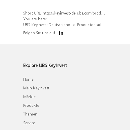
Short URL:
https://keyinvest-de.ubs.com/produkt/detail/index/isin/DE000WA620H3
You are here:
UBS KeyInvest Deutschland
Produktdetail
Folgen Sie uns auf
Explore UBS KeyInvest
Home
Mein KeyInvest
Märkte
Produkte
Themen
Service