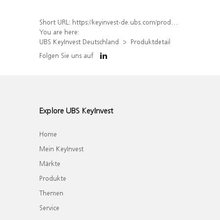
Short URL:
https://keyinvest-de.ubs.com/produkt/detail/index/isin/DE000WA61ZZ5
You are here:
UBS KeyInvest Deutschland
Produktdetail
Folgen Sie uns auf
Explore UBS KeyInvest
Home
Mein KeyInvest
Märkte
Produkte
Themen
Service