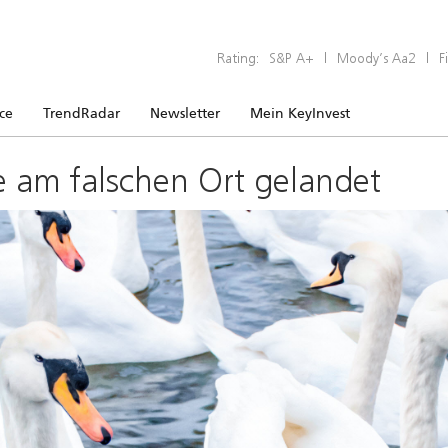
Rating:
S&P A+
|
Moody’s Aa2
|
F
ice
TrendRadar
Newsletter
Mein KeyInvest
e am falschen Ort gelandet