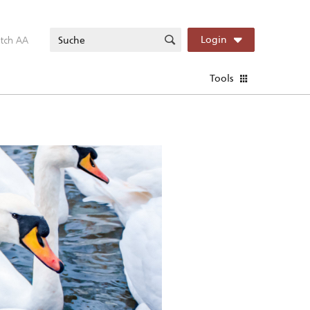
itch AA
Login
Tools