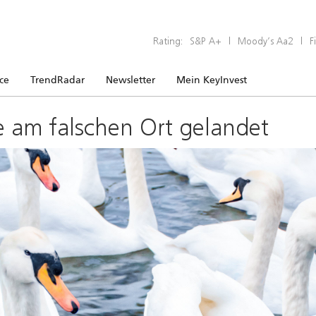
Rating:
S&P A+
|
Moody’s Aa2
|
F
ice
TrendRadar
Newsletter
Mein KeyInvest
e am falschen Ort gelandet