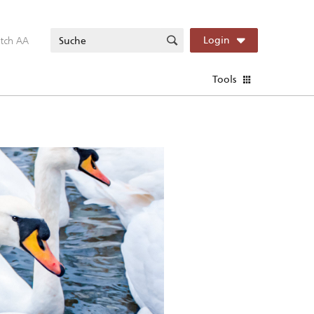
itch AA
Login
Tools