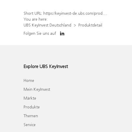
Short URL:
https://keyinvest-de.ubs.com/produkt/detail/index/isin/DE000WA61WN8
You are here:
UBS KeyInvest Deutschland
Produktdetail
Folgen Sie uns auf
Explore UBS KeyInvest
Home
Mein KeyInvest
Märkte
Produkte
Themen
Service