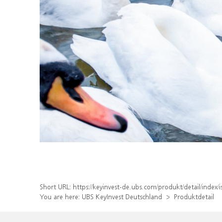
Short URL:
https://keyinvest-de.ubs.com/produkt/detail/inde
You are here:
UBS KeyInvest Deutschland
Produktdetail