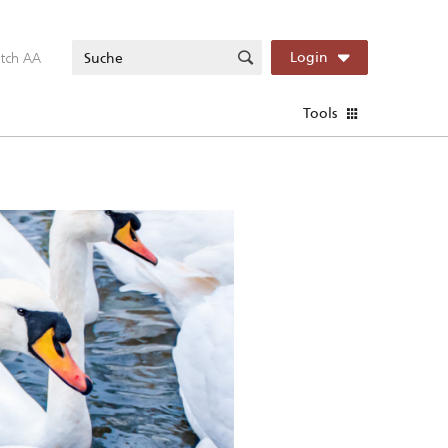
itch AA
Login
Tools