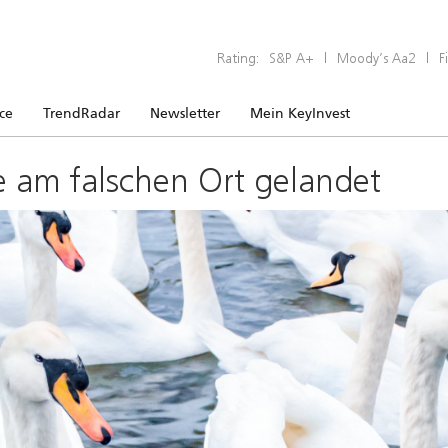
Rating:
S&P A+
|
Moody’s Aa2
|
F
ice
TrendRadar
Newsletter
Mein KeyInvest
e am falschen Ort gelandet