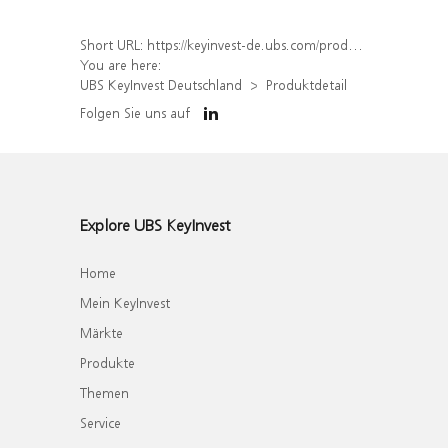
Short URL:
https://keyinvest-de.ubs.com/produkt/detail/index/isin/DE000WA61HW0
You are here:
UBS KeyInvest Deutschland
Produktdetail
Folgen Sie uns auf
Explore UBS KeyInvest
Home
Mein KeyInvest
Märkte
Produkte
Themen
Service