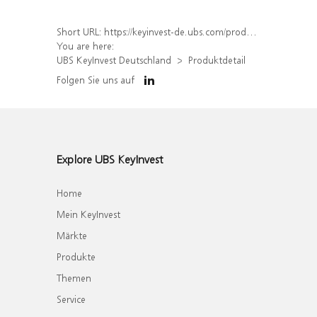
Short URL:
https://keyinvest-de.ubs.com/produkt/detail/index/isin/DE000WA61ES5
You are here:
UBS KeyInvest Deutschland
Produktdetail
Folgen Sie uns auf
Explore UBS KeyInvest
Home
Mein KeyInvest
Märkte
Produkte
Themen
Service