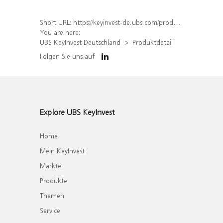
Short URL:
https://keyinvest-de.ubs.com/produkt/detail/index/isin/DE000WA61BU7
You are here:
UBS KeyInvest Deutschland
Produktdetail
Folgen Sie uns auf
Explore UBS KeyInvest
Home
Mein KeyInvest
Märkte
Produkte
Themen
Service