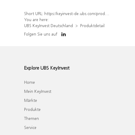
Short URL:
https://keyinvest-de.ubs.com/produkt/detail/index/isin/DE000WA619W4
You are here:
UBS KeyInvest Deutschland
Produktdetail
Folgen Sie uns auf
Explore UBS KeyInvest
Home
Mein KeyInvest
Märkte
Produkte
Themen
Service