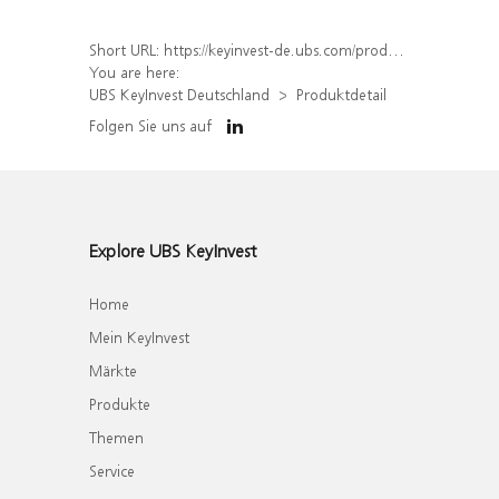
Short URL:
https://keyinvest-de.ubs.com/produkt/detail/index/isin/DE000WA61979
You are here:
UBS KeyInvest Deutschland
Produktdetail
Folgen Sie uns auf
Explore UBS KeyInvest
Home
Mein KeyInvest
Märkte
Produkte
Themen
Service