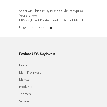
Short URL:
https://keyinvest-de.ubs.com/produkt/detail/index/isin/DE000WA618H7
You are here:
UBS KeyInvest Deutschland
Produktdetail
Folgen Sie uns auf
Explore UBS KeyInvest
Home
Mein KeyInvest
Märkte
Produkte
Themen
Service