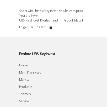
Short URL:
https://keyinvest-de.ubs.com/produkt/detail/index/isin/DE000WA61607
You are here:
UBS KeyInvest Deutschland
Produktdetail
Folgen Sie uns auf
Explore UBS KeyInvest
Home
Mein KeyInvest
Märkte
Produkte
Themen
Service