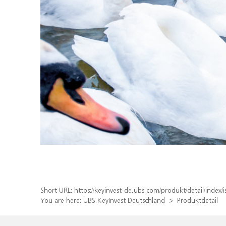
Short URL:
https://keyinvest-de.ubs.com/produkt/detail/inde
You are here:
UBS KeyInvest Deutschland
Produktdetail