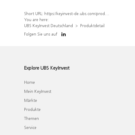
Short URL:
https://keyinvest-de.ubs.com/produkt/detail/index/isin/DE000WA60WX9
You are here:
UBS KeyInvest Deutschland
Produktdetail
Folgen Sie uns auf
Explore UBS KeyInvest
Home
Mein KeyInvest
Märkte
Produkte
Themen
Service