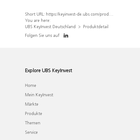
Short URL:
https://keyinvest-de.ubs.com/produkt/detail/index/isin/DE000WA60QL6
You are here:
UBS KeyInvest Deutschland
Produktdetail
Folgen Sie uns auf
Explore UBS KeyInvest
Home
Mein KeyInvest
Märkte
Produkte
Themen
Service