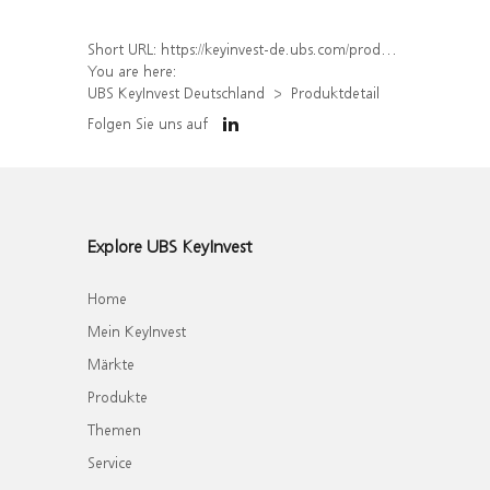
Short URL:
https://keyinvest-de.ubs.com/produkt/detail/index/isin/DE000WA60G52
You are here:
UBS KeyInvest Deutschland
Produktdetail
Folgen Sie uns auf
Explore UBS KeyInvest
Home
Mein KeyInvest
Märkte
Produkte
Themen
Service