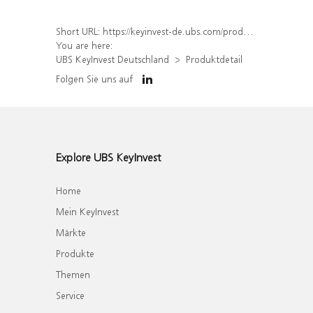
Short URL:
https://keyinvest-de.ubs.com/produkt/detail/index/isin/DE000WA60D22
You are here:
UBS KeyInvest Deutschland
Produktdetail
Folgen Sie uns auf
Explore UBS KeyInvest
Home
Mein KeyInvest
Märkte
Produkte
Themen
Service