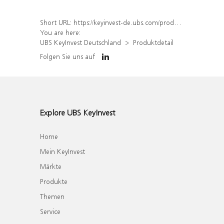
Short URL:
https://keyinvest-de.ubs.com/produkt/detail/index/isin/DE000WA60AL0
You are here:
UBS KeyInvest Deutschland
Produktdetail
Folgen Sie uns auf
Explore UBS KeyInvest
Home
Mein KeyInvest
Märkte
Produkte
Themen
Service