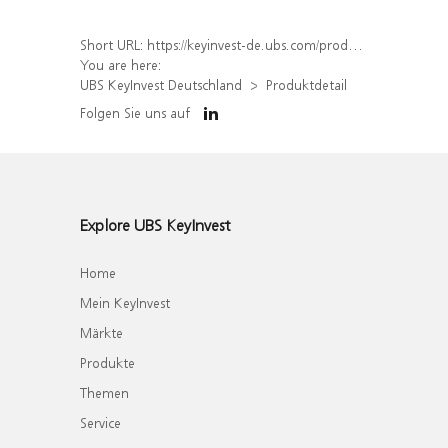
Short URL:
https://keyinvest-de.ubs.com/produkt/detail/index/isin/DE000WA608L0
You are here:
UBS KeyInvest Deutschland
Produktdetail
Folgen Sie uns auf
Explore UBS KeyInvest
Home
Mein KeyInvest
Märkte
Produkte
Themen
Service