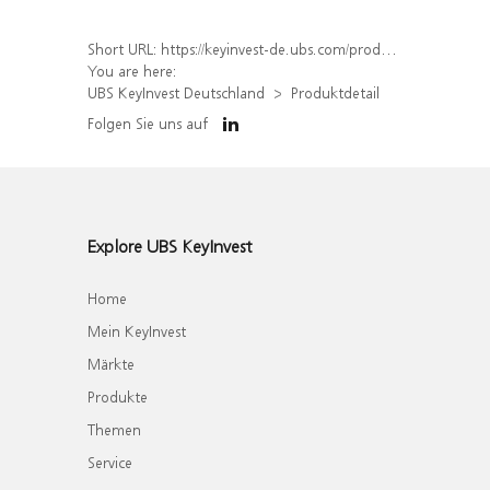
Short URL:
https://keyinvest-de.ubs.com/produkt/detail/index/isin/DE000WA5ZWN4
You are here:
UBS KeyInvest Deutschland
Produktdetail
Folgen Sie uns auf
Explore UBS KeyInvest
Home
Mein KeyInvest
Märkte
Produkte
Themen
Service