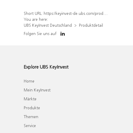
Short URL:
https://keyinvest-de.ubs.com/produkt/detail/index/isin/DE000WA5ZWM6
You are here:
UBS KeyInvest Deutschland
Produktdetail
Folgen Sie uns auf
Explore UBS KeyInvest
Home
Mein KeyInvest
Märkte
Produkte
Themen
Service