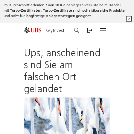
Im Durchschnitt erleiden 7 von 10 Kleinanlegern Verluste beim Handel
mit Turbo-Zertifikaten. Turbo-Zertifikate sind hoch risikoreiche Produkte
und nicht für langfristige Anlagestrategien geeignet.
^
KeyInvest
Ups, anscheinend
sind Sie am
falschen Ort
gelandet