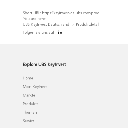
Short URL:
https://keyinvest-de.ubs.com/produkt/detail/index/isin/DE000WA5ZWA1
You are here:
UBS KeyInvest Deutschland
Produktdetail
Folgen Sie uns auf
Explore UBS KeyInvest
Home
Mein KeyInvest
Märkte
Produkte
Themen
Service