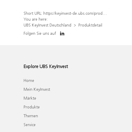
Short URL:
https://keyinvest-de.ubs.com/produkt/detail/index/isin/DE000WA5ZW07
You are here:
UBS KeyInvest Deutschland
Produktdetail
Folgen Sie uns auf
Explore UBS KeyInvest
Home
Mein KeyInvest
Märkte
Produkte
Themen
Service