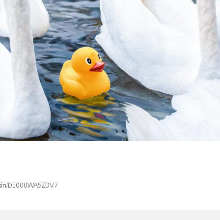
x/isin/DE000WA5ZDV7