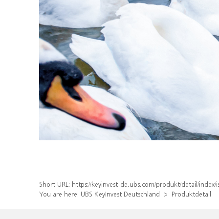
Short URL:
https://keyinvest-de.ubs.com/produkt/detail/inde
You are here:
UBS KeyInvest Deutschland
Produktdetail