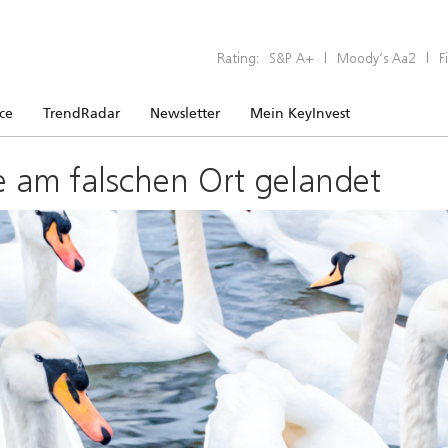
Rating:
S&P A+
|
Moody’s Aa2
|
F
ice
TrendRadar
Newsletter
Mein KeyInvest
e am falschen Ort gelandet