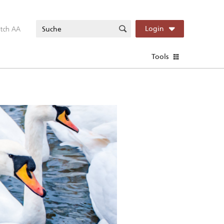
itch AA
Login
Tools