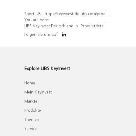
Short URL:
https://keyinvest-de.ubs.com/produkt/detail/index/isin/DE000WA5ZDT1
You are here:
UBS KeyInvest Deutschland
Produktdetail
Folgen Sie uns auf
Explore UBS KeyInvest
Home
Mein KeyInvest
Märkte
Produkte
Themen
Service