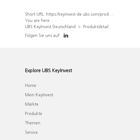
Short URL:
https://keyinvest-de.ubs.com/produkt/detail/index/isin/DE000WA5ZDS3
You are here:
UBS KeyInvest Deutschland
Produktdetail
Folgen Sie uns auf
Explore UBS KeyInvest
Home
Mein KeyInvest
Märkte
Produkte
Themen
Service