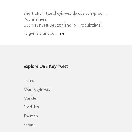
Short URL:
https://keyinvest-de.ubs.com/produkt/detail/index/isin/DE000WA5Z249
You are here:
UBS KeyInvest Deutschland
Produktdetail
Folgen Sie uns auf
Explore UBS KeyInvest
Home
Mein KeyInvest
Märkte
Produkte
Themen
Service