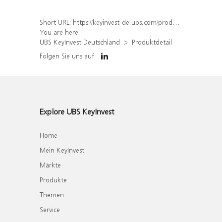
Short URL:
https://keyinvest-de.ubs.com/produkt/detail/index/isin/DE000WA5Z1V8
You are here:
UBS KeyInvest Deutschland
Produktdetail
Folgen Sie uns auf
Explore UBS KeyInvest
Home
Mein KeyInvest
Märkte
Produkte
Themen
Service