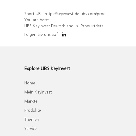
Short URL:
https://keyinvest-de.ubs.com/produkt/detail/index/isin/DE000WA5Z1U0
You are here:
UBS KeyInvest Deutschland
Produktdetail
Folgen Sie uns auf
Explore UBS KeyInvest
Home
Mein KeyInvest
Märkte
Produkte
Themen
Service