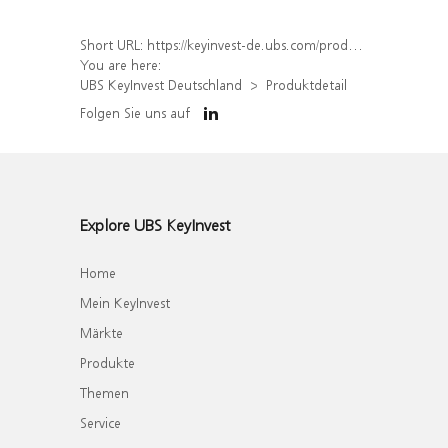
Short URL:
https://keyinvest-de.ubs.com/produkt/detail/index/isin/DE000WA5Z0L1
You are here:
UBS KeyInvest Deutschland
Produktdetail
Folgen Sie uns auf
Explore UBS KeyInvest
Home
Mein KeyInvest
Märkte
Produkte
Themen
Service