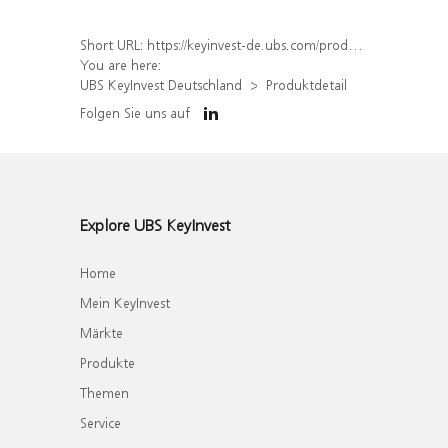
Short URL:
https://keyinvest-de.ubs.com/produkt/detail/index/isin/DE000WA5YRU2
You are here:
UBS KeyInvest Deutschland
Produktdetail
Folgen Sie uns auf
Explore UBS KeyInvest
Home
Mein KeyInvest
Märkte
Produkte
Themen
Service